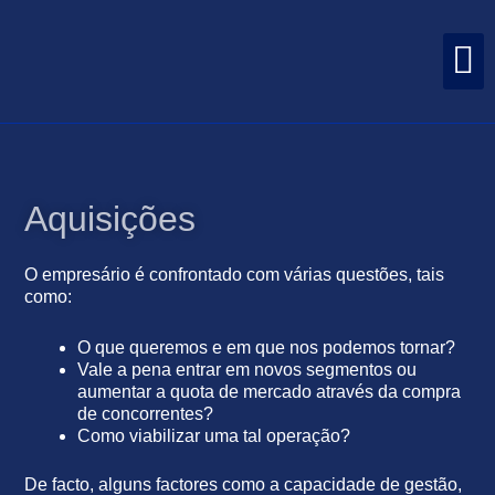
Skip
M
to
O CENTRO INTERNACIONAL DE NEGÓCIOS E INVESTIMENTOS DOS AÇORES
APOIOS AÇORES INCENTIVOS
content
Aquisições
O empresário é confrontado com várias questões, tais
como:
O que queremos e em que nos podemos tornar?
Vale a pena entrar em novos segmentos ou
aumentar a quota de mercado através da compra
de concorrentes?
Como viabilizar uma tal operação?
De facto, alguns factores como a capacidade de gestão,