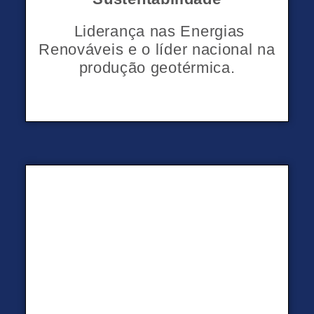
y
i
Liderança nas Energias
Renováveis e o líder nacional na
produção geotérmica.
c
c
l
a
e