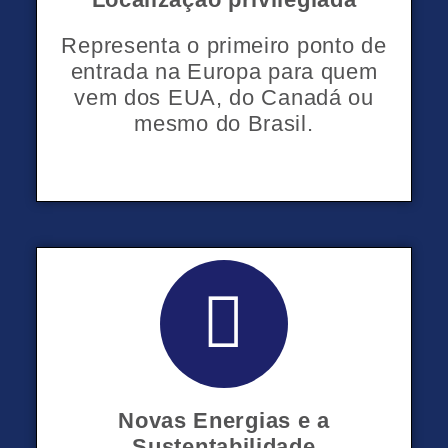
o
Representa o primeiro ponto de
b
entrada na Europa para quem
vem dos EUA, do Canadá ou
mesmo do Brasil.
e
-
R
a
e
f
c
r
Novas Energias e a
Sustentabilidade