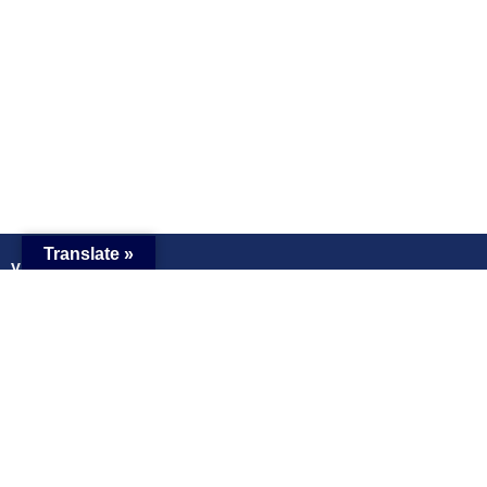
Translate »
Vantagens Únicas
Localização Estratégica
Incentivos Fiscais
Qualidade de Vida
Contactos