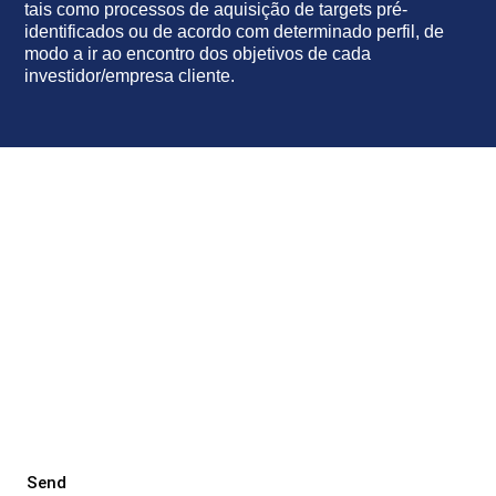
tais como processos de aquisição de targets pré-
identificados ou de acordo com determinado perfil, de
modo a ir ao encontro dos objetivos de cada
investidor/empresa cliente.
É investidor? Preencha este formulário
para conhecer os dossiers que temos
para si!
Name
Email
Send