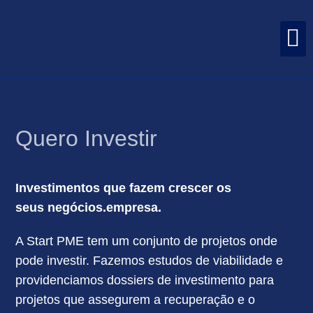
Skip
M
to
O CENTRO INTERNACIONAL DE NEGÓCIOS E INVESTIMENTOS DOS AÇORES
APOIOS AÇORES INCENTIVOS
content
Quero Investir
Investimentos que fazem crescer os
seus negócios.empresa.
A Start PME tem um conjunto de projetos onde
pode investir. Fazemos estudos de viabilidade e
providenciamos dossiers de investimento para
projetos que assegurem a recuperação e o